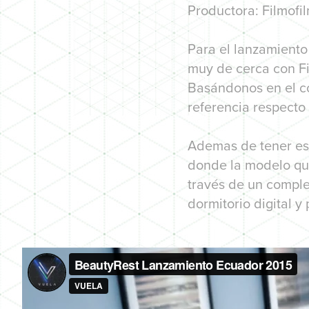
Productora: Filmofi
Para el lanzamient
muy de cerca con Fi
Basándonos en el co
referencia respecto 
Ademas de tener est
donde la modelo qu
través de un comple
dormitorio digital y